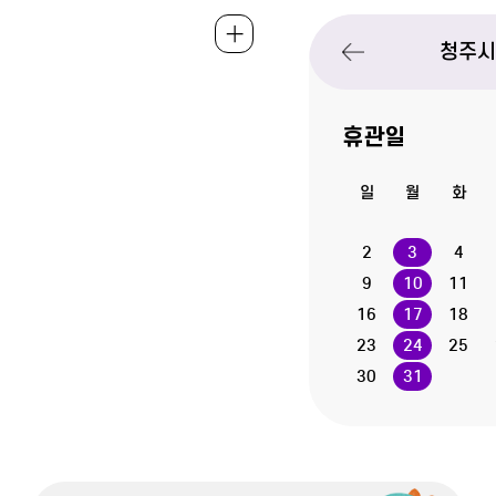
청주
휴관일
일
월
화
휴관일
2
3
4
휴관일
9
10
11
휴관일
16
17
18
휴관일
23
24
25
휴관일
30
31