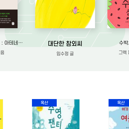
대단한 참외씨
유럽 도시 기행. 1 : 아테네, 로마, 이스탄불, 파리 편
수박
지음
그렉 
임수정 글
옥산
옥산