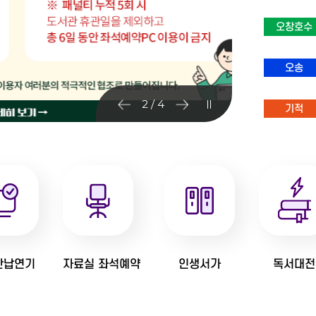
오창호수
오송
2 / 4
기적
반납연기
자료실 좌석예약
인생서가
독서대전