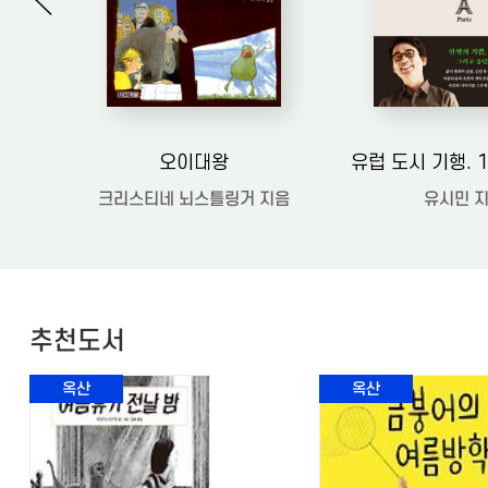
오이대왕
크리스티네 뇌스틀링거 지음
유시민 
추천도서
옥산
옥산