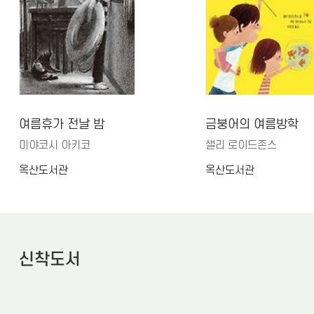
여름휴가 전날 밤
금붕어의 여름방학
미야코시 아키코
샐리 로이드존스
옥산도서관
옥산도서관
신착도서