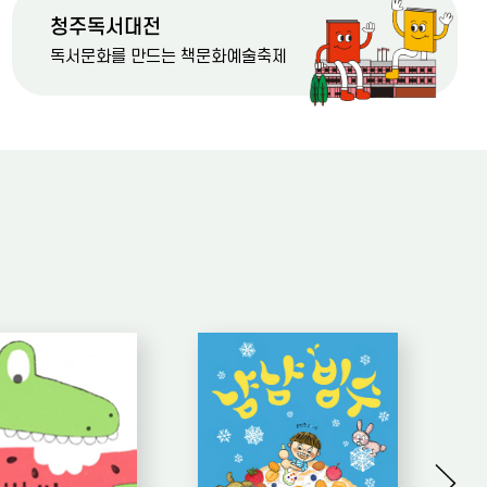
#살아 있다는 건 다니카와 슌타로
청주독서대전
독서문화를 만드는 책문화예술축제
#장난감
#미술관을 빌려드립니다 이탈리아
#복어독살인
#같이읽어요오늘도