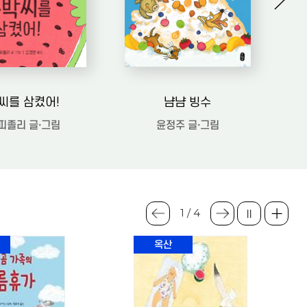
씨를 삼켰어!
냠냠 빙수
피졸리 글·그림
윤정주 글·그림
1 / 4
옥산