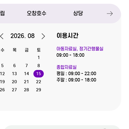
시립
오창호수
상당
#김연희
2026. 08
이용시간
#태연한
아동자료실, 정기간행물실
수
목
금
토
09:00 - 18:00
1
#한권으로 끝내는
5
6
7
8
종합자료실
휴관일
평일 : 09:00 - 22:00
12
13
14
15
주말 : 09:00 - 18:00
19
20
21
22
#배당투자로 스타벅스
26
27
28
29
#좋아 보이는 것들의 비밀 Good Design 