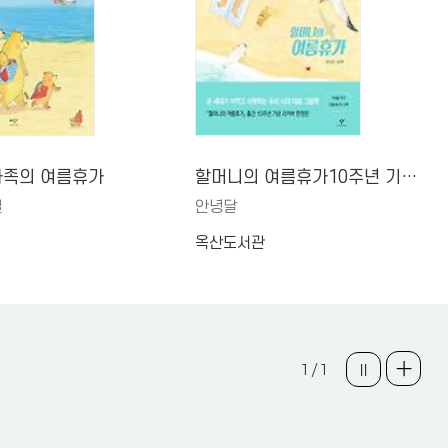
가족의 여름휴가
할머니의 여름휴가10주년 기념 리커버 한정판
일
안녕달
옥산도서관
1 / 1