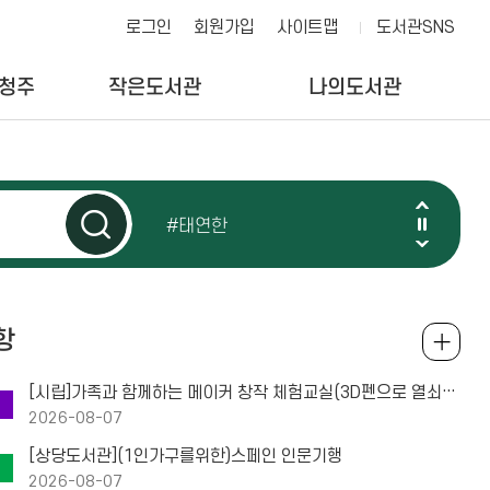
도서관SNS
로그인
회원가입
사이트맵
#같이읽어요오늘도
 청주
작은도서관
나의도서관
#김연희
#태연한
#한권으로 끝내는
항
[시립]가족과 함께하는 메이커 창작 체험교실(3D펜으로 열쇠고리 만들기)
#배당투자로 스타벅스
2026-08-07
[상당도서관](1인가구를위한)스페인 인문기행
2026-08-07