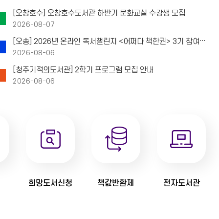
#좋아 보이는 것들의 비밀 Good Design 
[오창호수] 오창호수도서관 하반기 문화교실 수강생 모집
2026-08-07
#살아 있다는 건 다니카와 슌타로
[오송] 2026년 온라인 독서챌린지 <어쩌다 책한권> 3기 참여자 모집
2026-08-06
[청주기적의도서관] 2학기 프로그램 모집 안내
2026-08-06
#장난감
#미술관을 빌려드립니다 이탈리아
#복어독살인
희망도서신청
책값반환제
전자도서관
#같이읽어요오늘도