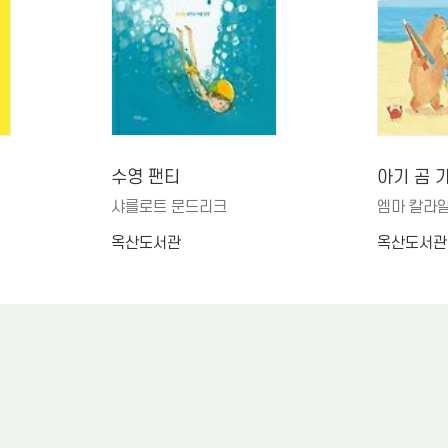
수영 팬티
아기 곰 
샤를로트 문드리크
엠마 칼라
옥산도서관
옥산도서관