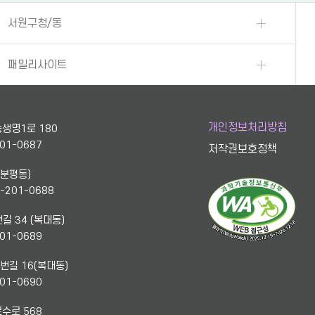
서원구청/동
패밀리사이트
개인정보처리방침
생명1로 180
201-0687
저작권보호정책
(분평동)
3-201-0688
길 34 (복대동)
201-0689
번길 16(복대동)
201-0690
수로 568